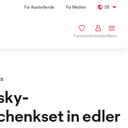
Für Ausstellende
Für Medien
DE
Favoriten
Anmelden
Menü
te
sky-
henkset in edler