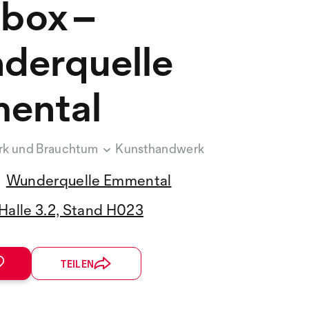
box –
derquelle
ental
rk und Brauchtum
Kunsthandwerk
Wunderquelle Emmental
Halle 3.2, Stand H023
TEILEN