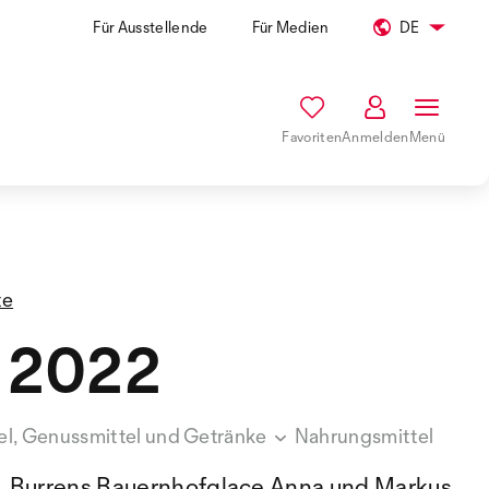
Für Ausstellende
Für Medien
DE
Favoriten
Anmelden
Menü
te
 2022
l, Genussmittel und Getränke
Nahrungsmittel
Burrens Bauernhofglace Anna und Markus