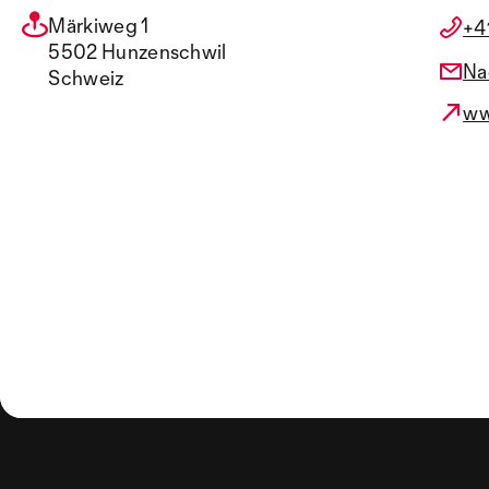
Märkiweg 1
+4
5502 Hunzenschwil
Na
Schweiz
ww