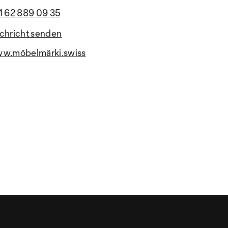
1 62 889 09 35
chricht senden
w.möbelmärki.swiss