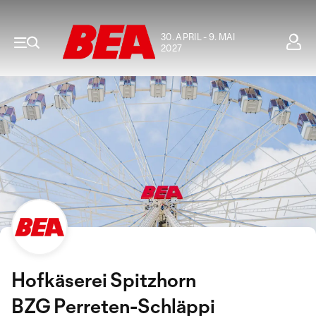
30. APRIL - 9. MAI
2027
Hofkäserei Spitzhorn
BZG Perreten-Schläppi