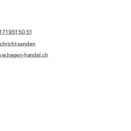
1 71 951 50 51
chricht senden
w.hagen-handel.ch