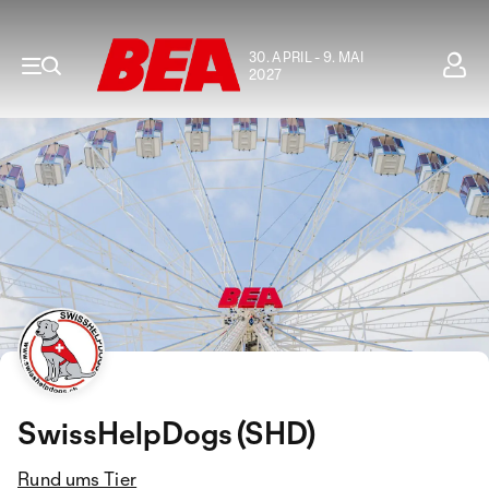
30. APRIL - 9. MAI
2027
SwissHelpDogs (SHD)
Rund ums Tier