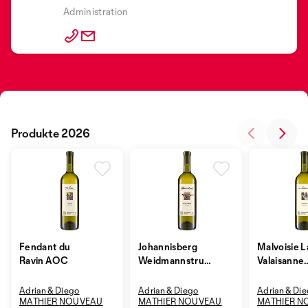
Administration
Produkte 2026
Fendant du
Johannisberg
Malvoisie L
Ravin AOC
Weidmannstrunk
Valaisanne
AOC
AOCV
Adrian & Diego
Adrian & Diego
Adrian & Di
MATHIER NOUVEAU
MATHIER NOUVEAU
MATHIER N