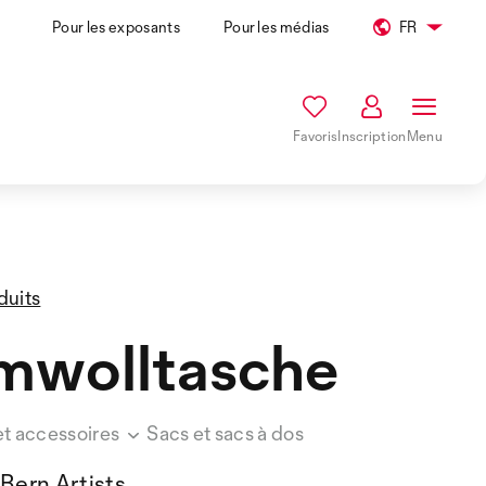
Pour les exposants
Pour les médias
FR
Favoris
Inscription
Menu
duits
mwolltasche
et accessoires
Sacs et sacs à dos
Bern Artists