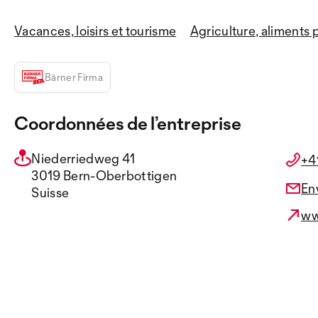
Vacances, loisirs et tourisme
Agriculture, aliments
Bärner Firma
Coordonnées de l’entreprise
Niederriedweg 41
+4
3019 Bern-Oberbottigen
En
Suisse
ww