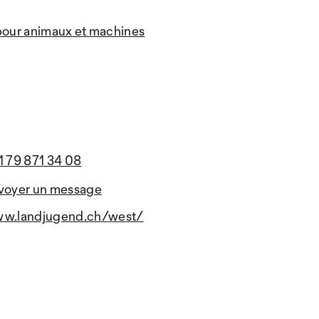
 pour animaux et machines
1 79 871 34 08
voyer un message
w.landjugend.ch/west/