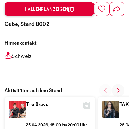
HALLENPLAN ZEIGEN
Cube, Stand B002
Firmenkontakt
Schweiz
Aktivitäten auf dem Stand
Trio Bravo
TAK
25.04.2026, 18:00 bis 20:00 Uhr
26.0