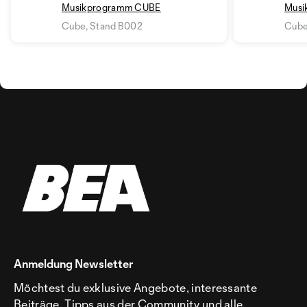
Musikprogramm CUBE
Musi
Cube, Stand B002
Cube
Anmeldung Newsletter
Möchtest du exklusive Angebote, interessante
Beiträge, Tipps aus der Community und alle