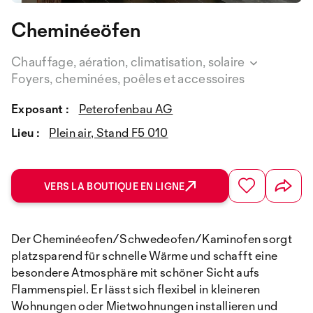
Cheminéeöfen
Chauffage, aération, climatisation, solaire
Foyers, cheminées, poêles et accessoires
Exposant :
Peterofenbau AG
Lieu :
Plein air, Stand F5 010
VERS LA BOUTIQUE EN LIGNE
Der Cheminéeofen/Schwedeofen/Kaminofen sorgt
platzsparend für schnelle Wärme und schafft eine
besondere Atmosphäre mit schöner Sicht aufs
Flammenspiel. Er lässt sich flexibel in kleineren
Wohnungen oder Mietwohnungen installieren und