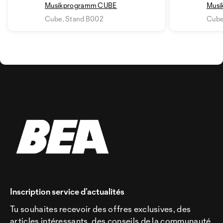
Musikprogramm CUBE
Musi
Cube, Stand B002
Cube
Inscription service d’actualités
Tu souhaites recevoir des offres exclusives, des
articles intéressants, des conseils de la communauté