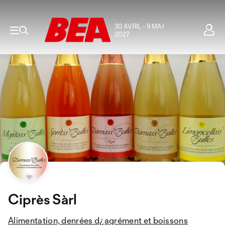
30 AVRIL - 9 MAI
2027
Ciprès Sàrl
Alimentation, denrées d¿agrément et boissons