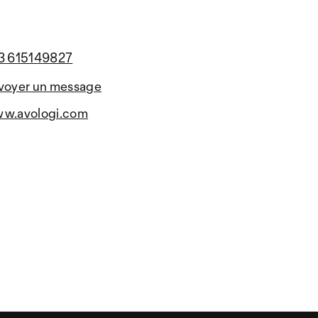
3 615149827
voyer un message
w.avologi.com