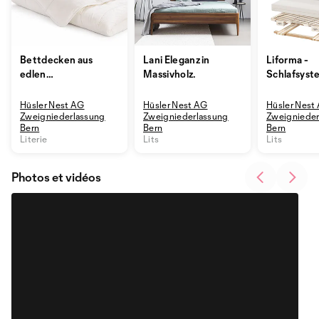
Bettdecken aus
Lani Eleganz in
Liforma -
edlen
Massivholz.
Schlafsyst
Naturmaterialien
Hüsler Nest AG
Hüsler Nest AG
Hüsler Nest
Zweigniederlassung
Zweigniederlassung
Zweignieder
Bern
Bern
Bern
Literie
Lits
Lits
Photos et vidéos