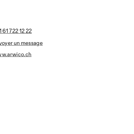
1 61 722 12 22
voyer un message
w.arwico.ch