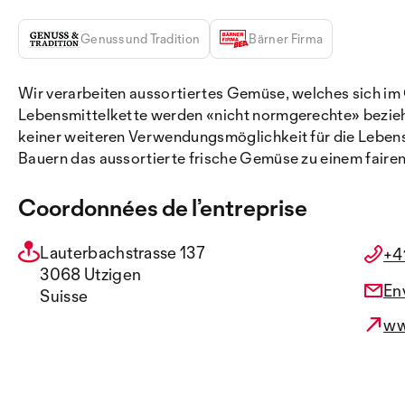
Genuss und Tradition
Bärner Firma
Wir verarbeiten aussortiertes Gemüse, welches sich im 
Lebensmittelkette werden «nicht normgerechte» beziehu
keiner weiteren Verwendungsmöglichkeit für die Lebensmi
Bauern das aussortierte frische Gemüse zu einem faire
Coordonnées de l’entreprise
Lauterbachstrasse 137
+4
3068 Utzigen
En
Suisse
ww