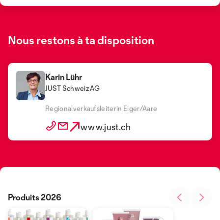
Nous restons à ta disposition
Karin Lühr
JUST Schweiz AG
Regionalverkaufsleiterin Eiger/Aare
www.just.ch
Produits 2026