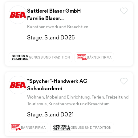
Sattlerei Blaser GmbH
Familie Blaser
Hansruedi Blaser
Kunsthandwerk und Brauchtum
Stage, Stand D025
GENUSS UND TRADITION
BÄRNER FIRMA
"Spycher"-Handwerk AG
Schaukarderei
Wohnen, Möbel und Einrichtung, Ferien, Freizeit und
Tourismus, Kunsthandwerk und Brauchtum
Stage, Stand D021
BÄRNER FIRMA
GENUSS UND TRADITION