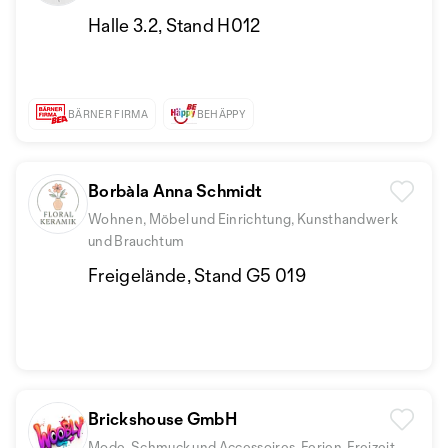
Halle 3.2, Stand H012
BÄRNER FIRMA
BEHÄPPY
Borbàla Anna Schmidt
Wohnen, Möbel und Einrichtung, Kunsthandwerk
und Brauchtum
Freigelände, Stand G5 019
Brickshouse GmbH
Mode, Schmuck und Accessoires, Ferien, Freizeit