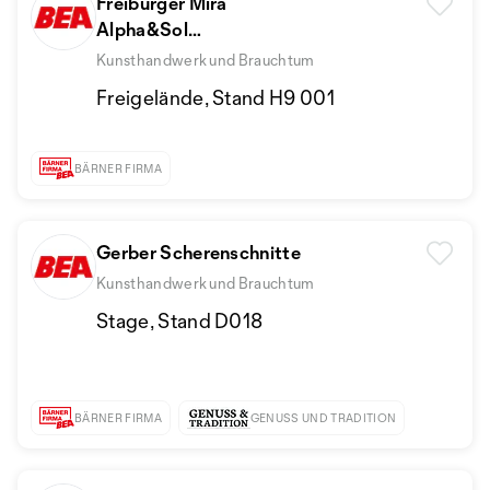
Freiburger Mira
Alpha&Sol
Unikate aus Alpakawolle
Kunsthandwerk und Brauchtum
&Panamahüte
Freigelände, Stand H9 001
BÄRNER FIRMA
Gerber Scherenschnitte
Kunsthandwerk und Brauchtum
Stage, Stand D018
BÄRNER FIRMA
GENUSS UND TRADITION