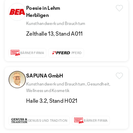
Poesie in Lehm
Herbligen
Kunsthandwerk und Brauchtum
Zelthalle 13, Stand A011
BÄRNER FIRMA
PFERD
SAPUNA GmbH
Kunsthandwerk und Brauchtum, Gesundheit,
Wellness und Kosmetik
Halle 3.2, Stand H021
GENUSS UND TRADITION
BÄRNER FIRMA
BEHÄPPY