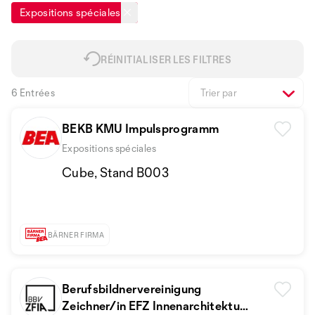
Expositions spéciales
RÉINITIALISER LES FILTRES
6 Entrées
Trier par
BEKB KMU Impulsprogramm
Expositions spéciales
Cube, Stand B003
BÄRNER FIRMA
Berufsbildnervereinigung
Zeichner/in EFZ Innenarchitektur