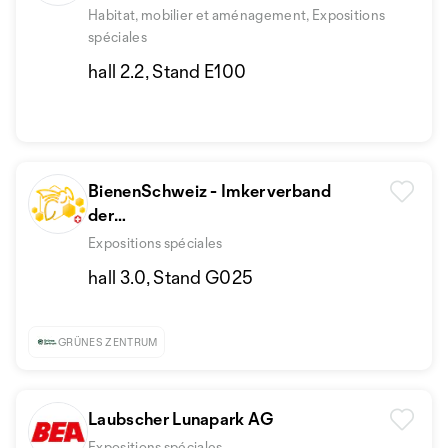
BBV ZFIA
Habitat, mobilier et aménagement, Expositions
spéciales
hall 2.2, Stand E100
BienenSchweiz - Imkerverband
der
deutschen und rätoromanischen
Expositions spéciales
Schweiz
hall 3.0, Stand G025
GRÜNES ZENTRUM
Laubscher Lunapark AG
Expositions spéciales