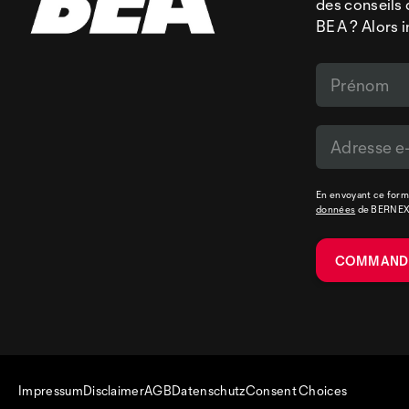
des conseils 
BEA ? Alors i
En envoyant ce formu
données
de BERNE
Impressum
Disclaimer
AGB
Datenschutz
Consent Choices